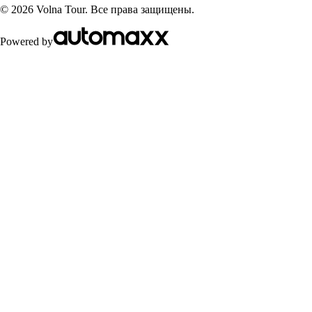
©
2026
Volna Tour. Все права защищены.
Powered by