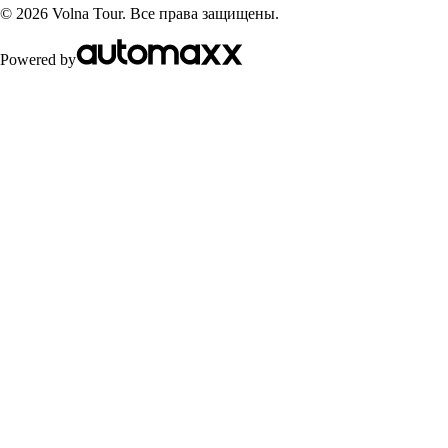
©
2026
Volna Tour. Все права защищены.
Powered by