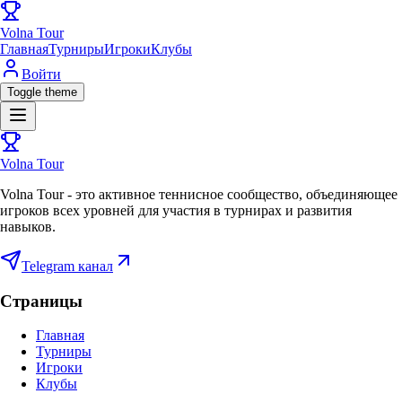
Volna Tour
Главная
Турниры
Игроки
Клубы
Войти
Toggle theme
Volna Tour
Volna Tour - это активное теннисное сообщество, объединяющее
игроков всех уровней для участия в турнирах и развития
навыков.
Telegram канал
Страницы
Главная
Турниры
Игроки
Клубы