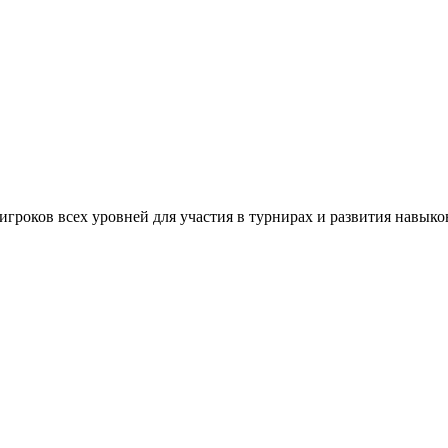
игроков всех уровней для участия в турнирах и развития навыко