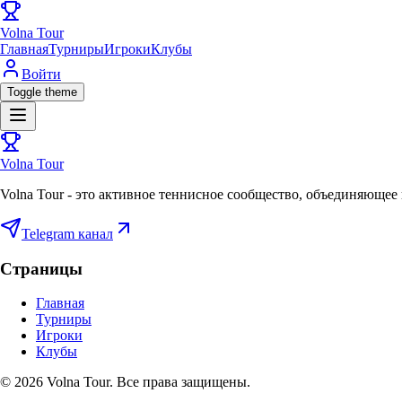
Volna Tour
Главная
Турниры
Игроки
Клубы
Войти
Toggle theme
Volna Tour
Volna Tour - это активное теннисное сообщество, объединяющее 
Telegram канал
Страницы
Главная
Турниры
Игроки
Клубы
©
2026
Volna Tour. Все права защищены.