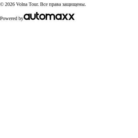
©
2026
Volna Tour. Все права защищены.
Powered by