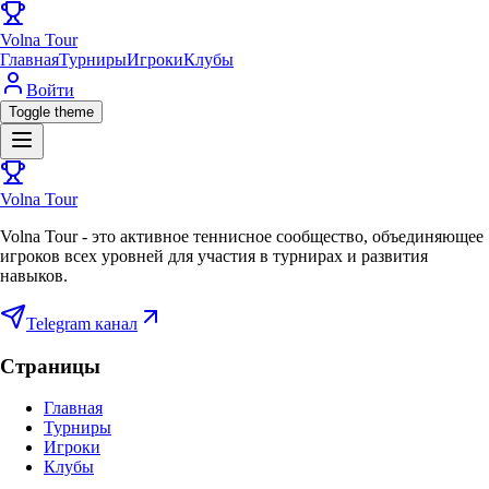
Volna Tour
Главная
Турниры
Игроки
Клубы
Войти
Toggle theme
Volna Tour
Volna Tour - это активное теннисное сообщество, объединяющее
игроков всех уровней для участия в турнирах и развития
навыков.
Telegram канал
Страницы
Главная
Турниры
Игроки
Клубы