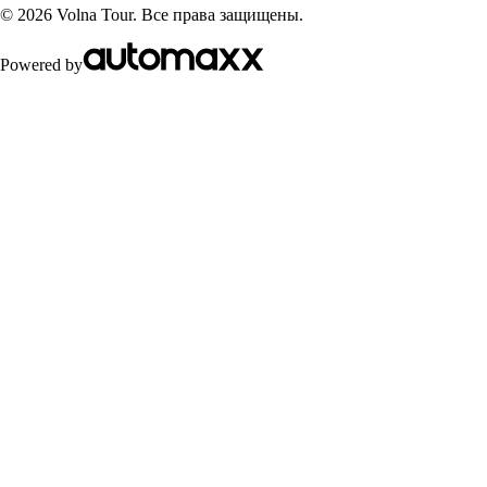
©
2026
Volna Tour. Все права защищены.
Powered by