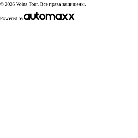
©
2026
Volna Tour. Все права защищены.
Powered by