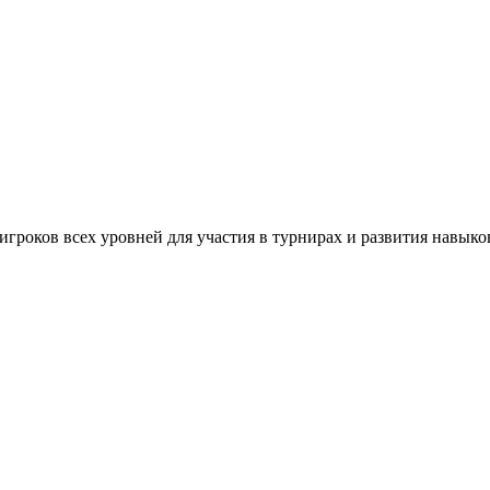
игроков всех уровней для участия в турнирах и развития навыко