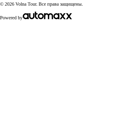
©
2026
Volna Tour. Все права защищены.
Powered by