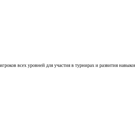
игроков всех уровней для участия в турнирах и развития навыко