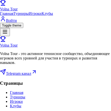
Volna Tour
Главная
Турниры
Игроки
Клубы
Войти
Toggle theme
Volna Tour
Volna Tour - это активное теннисное сообщество, объединяющее
игроков всех уровней для участия в турнирах и развития
навыков.
Telegram канал
Страницы
Главная
Турниры
Игроки
Клубы