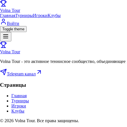
Volna Tour
Главная
Турниры
Игроки
Клубы
Войти
Toggle theme
Volna Tour
Volna Tour - это активное теннисное сообщество, объединяющее 
Telegram канал
Страницы
Главная
Турниры
Игроки
Клубы
©
2026
Volna Tour. Все права защищены.