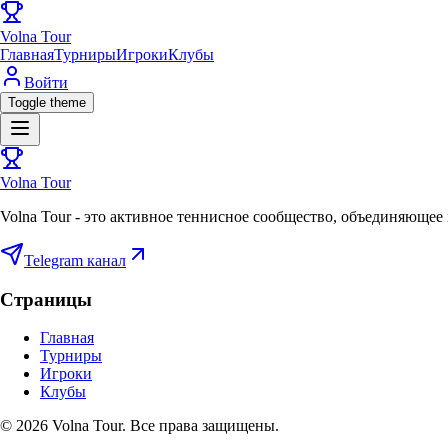
Volna Tour
Главная
Турниры
Игроки
Клубы
Войти
Toggle theme
Volna Tour
Volna Tour - это активное теннисное сообщество, объединяющее 
Telegram канал
Страницы
Главная
Турниры
Игроки
Клубы
©
2026
Volna Tour. Все права защищены.