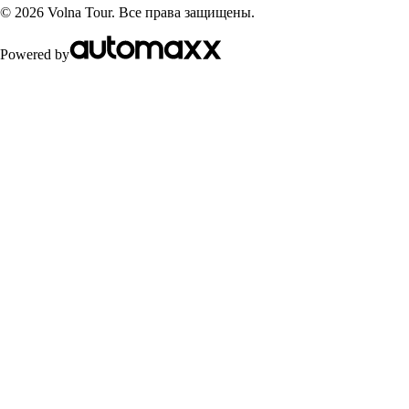
©
2026
Volna Tour. Все права защищены.
Powered by