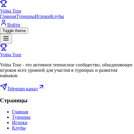
Volna Tour
Главная
Турниры
Игроки
Клубы
Войти
Toggle theme
Volna Tour
Volna Tour - это активное теннисное сообщество, объединяющее
игроков всех уровней для участия в турнирах и развития
навыков.
Telegram канал
Страницы
Главная
Турниры
Игроки
Клубы