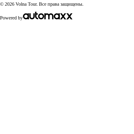
©
2026
Volna Tour. Все права защищены.
Powered by