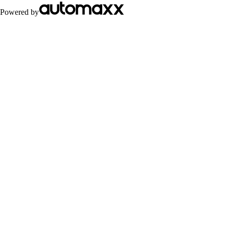
Powered by