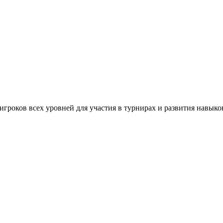
игроков всех уровней для участия в турнирах и развития навыко