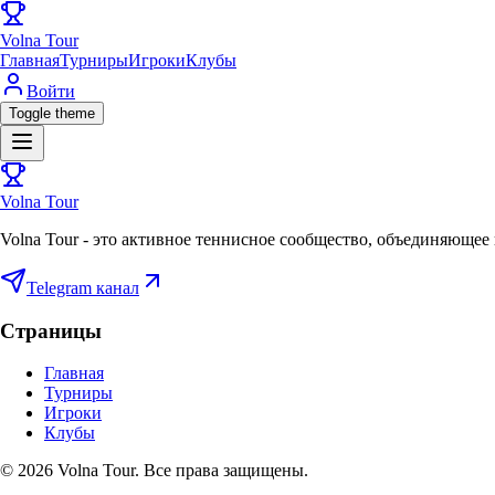
Volna Tour
Главная
Турниры
Игроки
Клубы
Войти
Toggle theme
Volna Tour
Volna Tour - это активное теннисное сообщество, объединяющее 
Telegram канал
Страницы
Главная
Турниры
Игроки
Клубы
©
2026
Volna Tour. Все права защищены.