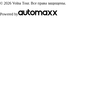
©
2026
Volna Tour. Все права защищены.
Powered by