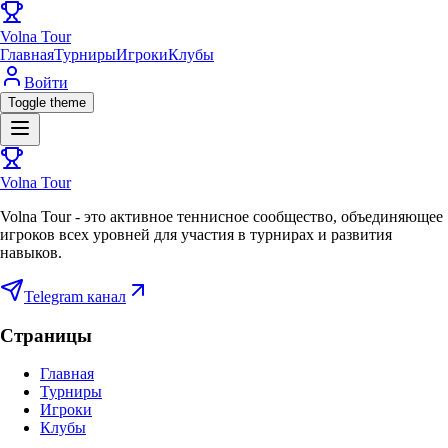
Volna Tour
Главная
Турниры
Игроки
Клубы
Войти
Toggle theme
Volna Tour
Volna Tour - это активное теннисное сообщество, объединяющее
игроков всех уровней для участия в турнирах и развития
навыков.
Telegram канал
Страницы
Главная
Турниры
Игроки
Клубы