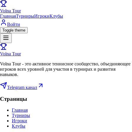
Volna Tour
Главная
Турниры
Игроки
Клубы
Войти
Toggle theme
Volna Tour
Volna Tour - это активное теннисное сообщество, объединяющее
игроков всех уровней для участия в турнирах и развития
навыков.
Telegram канал
Страницы
Главная
Турниры
Игроки
Клубы