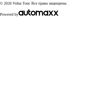
©
2026
Volna Tour. Все права защищены.
Powered by