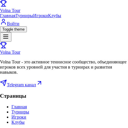
Volna Tour
Главная
Турниры
Игроки
Клубы
Войти
Toggle theme
Volna Tour
Volna Tour - это активное теннисное сообщество, объединяющее
игроков всех уровней для участия в турнирах и развития
навыков.
Telegram канал
Страницы
Главная
Турниры
Игроки
Клубы