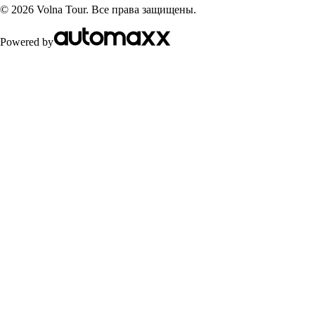
©
2026
Volna Tour. Все права защищены.
Powered by